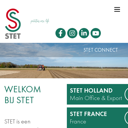
STET CONNECT
WELKOM
STET HOLLAND
Main Office & Export
BIJ STET
STET FRANCE
STET is een
France