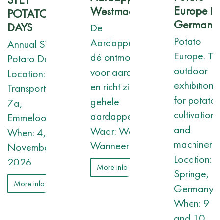
Europe in
Westmaas
POTATO
Germany
DAYS
De
Potato
Aardappeldemodag is
Annual STET
Europe. Th
dé ontmoetingsplaats
Potato Days
outdoor
voor aardappelkennis
Location:
exhibition
en richt zich op de
Transportweg
for potato
gehele
7a,
cultivation
aardappelketen.
Emmeloord
and
Waar: Westmaas
When: 4,5,6
machiner
Wanneer: 2 september
November
Location:
2026
More info
Springe,
More info
Germany
When: 9
and 10