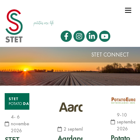
STET CONNECT
9-10
4- 6
september
november
2026
2 september 2026
2026
Potato
Aardappeldemodag
STET