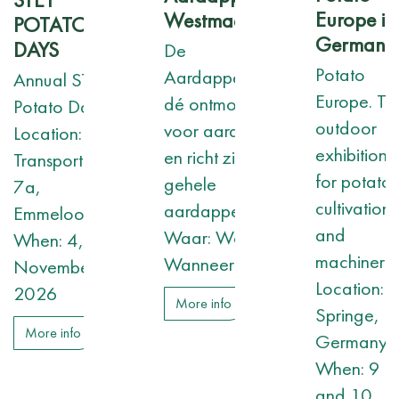
Europe in
Westmaas
POTATO
Germany
DAYS
De
Potato
Aardappeldemodag is
Annual STET
Europe. Th
dé ontmoetingsplaats
Potato Days
outdoor
voor aardappelkennis
Location:
exhibition
en richt zich op de
Transportweg
for potato
gehele
7a,
cultivation
aardappelketen.
Emmeloord
and
Waar: Westmaas
When: 4,5,6
machiner
Wanneer: 2 september
November
Location:
2026
More info
Springe,
More info
Germany
When: 9
and 10